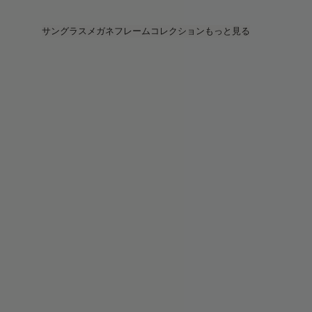
Skip to main content
サングラス
メガネフレーム
コレクション
もっと見る
すべてを見る
すべてを見る
PRADA
Intelligentアイウェア
PRADA
PRADA
Veggie
ストア
Veggie コレクション
Veggie コレクション
Circuit
ストーリー
ベストセラー
ベストセラー
2026 コレクション
サービス
2026 コレクション
2026 コレクション
2025 FALL
Circuit コレクション
BOLD コレクション
2025 BOLD
BOLD コレクション
ブルーライトカット
Pocket
カラーレンズ
カラーレンズ
Maison Margiela
ギフト
ギフト
2025 コレクション
TEKKEN 8