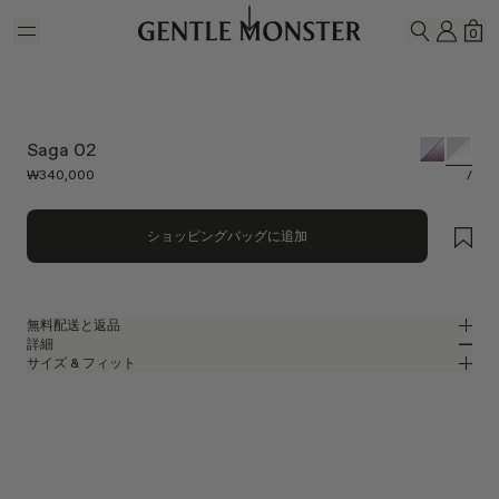
Skip to main content
マイ
シ
0
検索
Saga 02
₩340,000
/
ショッピングバッグに追加
無料配送と返品
詳細
Gentle Monsterの公式オンラインストアでは、無料配送をご提供し、無料
サイズ & フィット
返品を承ります。返品は、商品到着後7日以内にご依頼ください。返品の
光沢のあるシルバーメタルのスクエアメガネフレーム
MM
IN
際は、製品が未使用な状態で、すべての梱包材が同梱されている必要があ
ります。
2025 Bold Collection
レンズ幅
:
55.9 mm
フィット
シルバー メタル フレーム
ブリッジ
:
18 mm
横狭
横広
クリア
レンズ
フレームフロント
:
151.6 mm
スクエア シェイプ
縦狭
縦広
テンプルの長さ
:
155.1 mm
テンプルにBOLD コレクションのシグネチャーシンボル