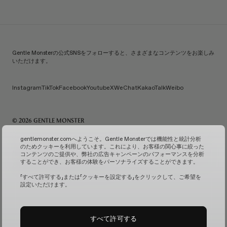
Gentle Monsterの公式SNSをフォローすると、さまざまなコンテンツをお楽しみ
いただけます。
Instagram
TikTok
Facebook
Youtube
X
WeChat
KakaoTalk
Weibo
© 2026 GENTLE MONSTER
IiCombined Co., Ltd. | 代表：Kim Han-guk | 代表番号：119-86-38589 | メールご注文販売報告番
gentlemonster.comへようこそ。Gentle Monsterでは機能性と統計分析
号：No. 2026-Seoul Seongdong-0958
(ビジネス情報を確認↗)
| メールによるお問い合わせ：
のためクッキーを利用しています。これにより、お客様の関心事に絞った
service.kr@gentlemonster.com
| 個人情報保護担当：Taeho Jeong | 住所：433, Ttukseom-ro,
コンテンツのご提供や、弊社の広告キャンペーンのパフォーマンスを分析
Seongdong-gu, Seoul | 代表番号：
1600-2126
することができ、お客様の体験をパーソナライズすることができます。
お客様の安全な現金資産取引のため、弊社ではハナ銀行と債務保証契約を結んでおります。
サブス
クリプションサービスの確認↗
固定カメラ管理↗
「すべて許可する」または「クッキーを設定する」をクリックして、ご希望を
設定いただけます。
すべて許可する