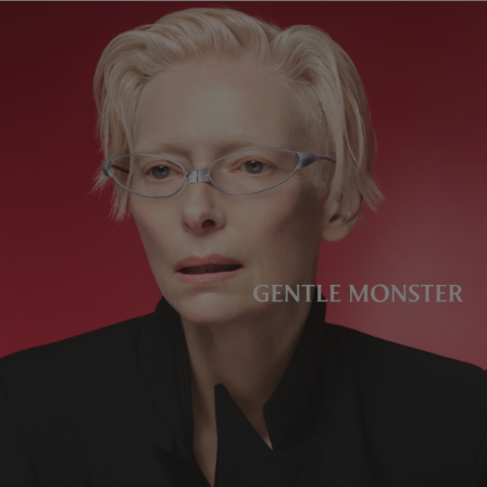
レンズの高さ
:
34.9 mm
UV 99.9%カット・ブルーライトカット機能付きレンズ
製造者＆輸入者: IICOMBINED CO., LTD.
製造国
:
China