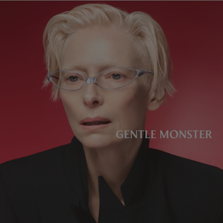
レンズの高さ
:
39.6 mm
製造者＆輸入者: IICOMBINED CO., LTD.
製造国
:
China