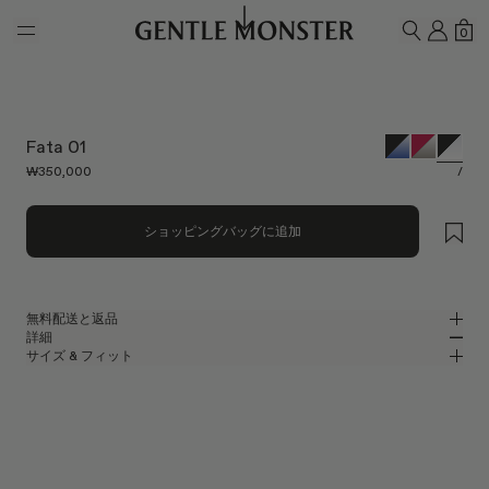
Skip to main content
マイ
シ
0
検索
Fata 01
₩350,000
/
ショッピングバッグに追加
無料配送と返品
詳細
Gentle Monsterの公式オンラインストアでは、無料配送をご提供し、無料
サイズ & フィット
返品を承ります。返品は、商品到着後7日以内にご依頼ください。返品の
ブラックアセテートのスクエアメガネフレーム
MM
IN
際は、製品が未使用な状態で、すべての梱包材が同梱されている必要があ
ります。
2025 Bold Collection
レンズ幅
:
51.4 mm
フィット
ブラック アセテート フレーム
ブリッジ
:
23 mm
横狭
横広
クリア
レンズ
フレームフロント
:
148.8 mm
スクエア シェイプ
縦狭
縦広
テンプルの長さ
:
144.7 mm
UV 99.9%カット・ブルーライトカット機能付きレンズ