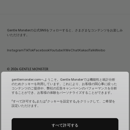
Gentle Monsterの公式SNSをフォローすると、さまざまなコンテンツをお楽しみ
いただけます。
Instagram
TikTok
Facebook
Youtube
X
WeChat
KakaoTalk
Weibo
© 2026 GENTLE MONSTER
IiCombined Co., Ltd. | 代表：Kim Han-guk | 代表番号：119-86-38589 | メールご注文販売報告番
gentlemonster.comへようこそ。Gentle Monsterでは機能性と統計分析
号：No. 2026-Seoul Seongdong-0958
(ビジネス情報を確認↗)
| メールによるお問い合わせ：
のためクッキーを利用しています。これにより、お客様の関心事に絞った
service.kr@gentlemonster.com
| 個人情報保護担当：Taeho Jeong | 住所：433, Ttukseom-ro,
コンテンツのご提供や、弊社の広告キャンペーンのパフォーマンスを分析
Seongdong-gu, Seoul | 代表番号：
1600-2126
することができ、お客様の体験をパーソナライズすることができます。
お客様の安全な現金資産取引のため、弊社ではハナ銀行と債務保証契約を結んでおります。
サブス
クリプションサービスの確認↗
固定カメラ管理↗
「すべて許可する」または「クッキーを設定する」をクリックして、ご希望を
設定いただけます。
すべて許可する