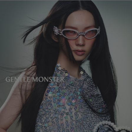
レンズの高さ
:
38.4 mm
製造者＆輸入者: IICOMBINED CO., LTD.
製造国
:
China