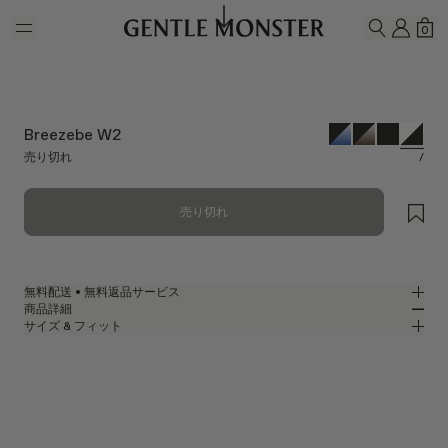
Skip to main content
マイ
シ
0
検索
Breezebe W2
売り切れ
/
売り切れ
無料配送 • 無料返品サービス
商品詳細
GENTLE MONSTER公式オンラインストアでは、無料配送・無料返品サー
サイズ & フィット
ビスをご提供しております。返品をご希望の場合は、返品ポリシーをご確
ホワイトアセテートのモダンなスクエアサングラス
MM
IN
認のうえ、商品到着後7日以内に返品申請をお願いいたします。
2025 Collection
レンズ幅
:
53 mm
フィット
ホワイト アセテート フレーム
ブリッジ
:
22 mm
横狭
横広
ブラック
レンズ
フレームフロント
:
145.1 mm
スクエア シェイプ
縦狭
縦広
テンプルの長さ
:
147.1 mm
UV 99.9%カット機能付きレンズ