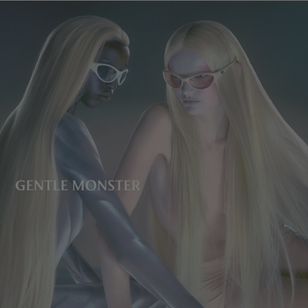
レンズの高さ
:
33.2 mm
製造者＆輸入者: IICOMBINED CO., LTD.
製造国
:
China