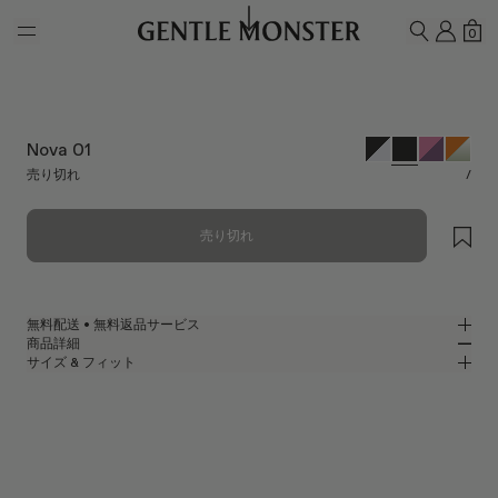
Skip to main content
マイ
シ
0
検索
Nova 01
売り切れ
/
売り切れ
無料配送 • 無料返品サービス
商品詳細
GENTLE MONSTER公式オンラインストアでは、無料配送・無料返品サー
サイズ & フィット
ビスをご提供しております。返品をご希望の場合は、返品ポリシーをご確
ブラックアセテートのラップアラウンドサングラス
MM
IN
認のうえ、商品到着後7日以内に返品申請をお願いいたします。
2024 Collection
レンズ幅
:
59.8 mm
フィット
ブラック アセテート フレーム
ブリッジ
:
20 mm
横狭
横広
ブラック
レンズ
フレームフロント
:
151.5 mm
ラップアラウンド シェイプ
縦狭
縦広
テンプルの長さ
:
141.6 mm
UV 99.9%カット機能付きレンズ