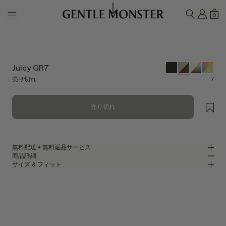
Skip to main content
マイ
シ
0
検索
Juicy GR7
売り切れ
/
売り切れ
無料配送 • 無料返品サービス
商品詳細
GENTLE MONSTER公式オンラインストアでは、無料配送・無料返品サー
サイズ & フィット
ビスをご提供しております。返品をご希望の場合は、返品ポリシーをご確
セミマットグリーンナイロンのラップアラウンドサングラス
MM
IN
認のうえ、商品到着後7日以内に返品申請をお願いいたします。
2024 Collection
レンズ幅
:
58.3 mm
フィット
グリーン ナイロン フレーム
ブリッジ
:
20 mm
横狭
横広
ブラウン ミラー
レンズ
フレームフロント
:
151.1 mm
ラップアラウンド シェイプ
縦狭
縦広
テンプルの長さ
:
130 mm
UV 99.9%カット機能付きレンズ