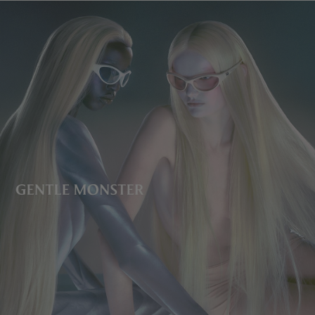
レンズの高さ
:
37 mm
製造者＆輸入者: IICOMBINED CO., LTD.
製造国
:
China