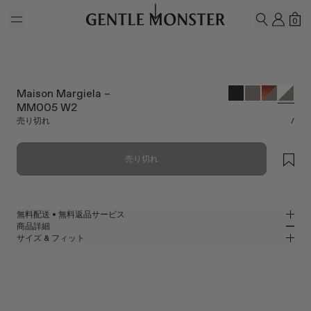
Skip to main content
マイ
シ
0
検索
Maison Margiela –
MM005 W2
売り切れ
/
売り切れ
無料配送 • 無料返品サービス
商品詳細
GENTLE MONSTER公式オンラインストアでは、無料配送・無料返品サー
サイズ & フィット
ビスをご提供しております。返品をご希望の場合は、返品ポリシーをご確
ホワイトアセテートのオーバルサングラス
MM
IN
認のうえ、商品到着後7日以内に返品申請をお願いいたします。
Maison Margiela 2023 Collaboration
レンズ幅
:
52.2 mm
フィット
ホワイト アセテート フレーム
ブリッジ
:
23 mm
横狭
横広
グレー
レンズ
フレームフロント
:
149 mm
オーバル シェイプ
縦狭
縦広