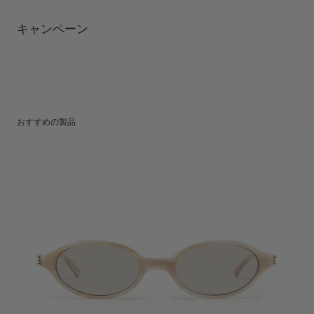
テンプルの長さ
:
145 mm
UV 99.9%カット機能付きレンズ
レンズの高さ
:
36 mm
製造者＆輸入者: IICOMBINED CO., LTD.
キャンペーン
製造国
:
China
おすすめの製品