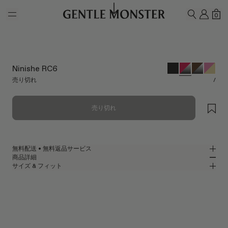
Skip to main content
マイ
シ
0
検索
Ninishe RC6
売り切れ
/
売り切れ
無料配送 • 無料返品サービス
商品詳細
GENTLE MONSTER公式オンラインストアでは、無料配送・無料返品サー
サイズ & フィット
ビスをご提供しております。返品をご希望の場合は、返品ポリシーをご確
レッドクリアアセテートフレームの曲線的なオーバルサングラス
MM
IN
認のうえ、商品到着後7日以内に返品申請をお願いいたします。
2025 Collection
レンズ幅
:
53.6 mm
フィット
レッド アセテート フレーム
ブリッジ
:
22 mm
横狭
横広
ブラック
レンズ
フレームフロント
:
149.4
オーバル シェイプ
縦狭
縦広
mm
UV 99.9%カット機能付きレンズ