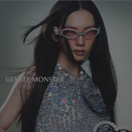
テンプルの長さ
:
147.2 mm
製造者＆輸入者: IICOMBINED CO., LTD.
レンズの高さ
:
33.6 mm
製造国
:
China