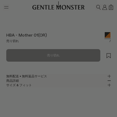
Skip to main content
マイ
シ
0
検索
HBA - Mother 01(OR)
売り切れ
/
売り切れ
無料配送 • 無料返品サービス
商品詳細
GENTLE MONSTER公式オンラインストアでは、無料配送・無料返品サー
サイズ & フィット
ビスをご提供しております。返品をご希望の場合は、返品ポリシーをご確
ブラックコンビ素材のラップアラウンドサングラス
MM
IN
認のうえ、商品到着後7日以内に返品申請をお願いいたします。
HBA Collaboration
レンズ幅
:
55.1 mm
フィット
ブラック コンビ フレーム
ブリッジ
:
19 mm
横狭
横広
オレンジ
レンズ
フレームフロント
:
145.7 mm
ラップアラウンド シェイプ
縦狭
縦広
テンプルの長さ
:
142.9 mm
UV 99.9%カット機能付きレンズ