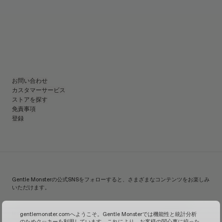
お問い合わせ
カスタマーサービス
ストアを探す
免責事項
登録
Gentle Monsterの公式SNSをフォローすると、さまざまなコンテンツをお楽しみ
いただけます。
Instagram
TikTok
X
Youtube
Facebook
Line
WeChat
KakaoTalk
Weibo
gentlemonster.comへようこそ。Gentle Monsterでは機能性と統計分析
のためクッキーを利用しています。これにより、お客様の関心事に絞った