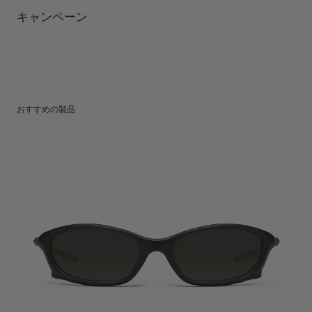
レンズの高さ
:
45.9 mm
製造者＆輸入者: IICOMBINED CO., LTD.
キャンペーン
製造国
:
China
おすすめの製品