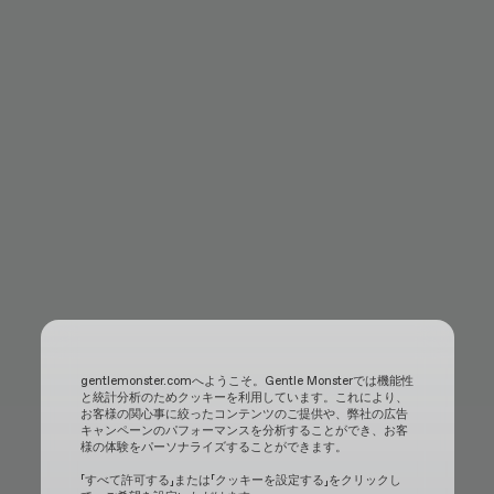
gentlemonster.comへようこそ。Gentle Monsterでは機能性
と統計分析のためクッキーを利用しています。これにより、
お客様の関心事に絞ったコンテンツのご提供や、弊社の広告
キャンペーンのパフォーマンスを分析することができ、お客
様の体験をパーソナライズすることができます。
「すべて許可する」または「クッキーを設定する」をクリックし