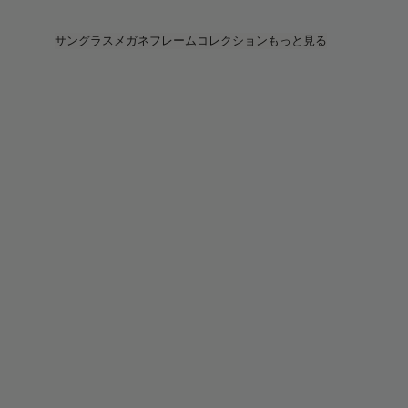
Skip to main content
サングラス
メガネフレーム
コレクション
もっと見る
すべてを見る
すべてを見る
PRADA
Intelligentアイウェア
PRADA
PRADA
Veggie
ストア
Veggie コレクション
Veggie コレクション
Circuit
ストーリー
ベストセラー
ベストセラー
2026 コレクション
サービス
2026 コレクション
2026 コレクション
2025 FALL
Circuit コレクション
BOLD コレクション
2025 BOLD
BOLD コレクション
ブルーライトカット
Pocket
カラーレンズ
カラーレンズ
Maison Margiela
ギフト
ギフト
2025 コレクション
TEKKEN 8