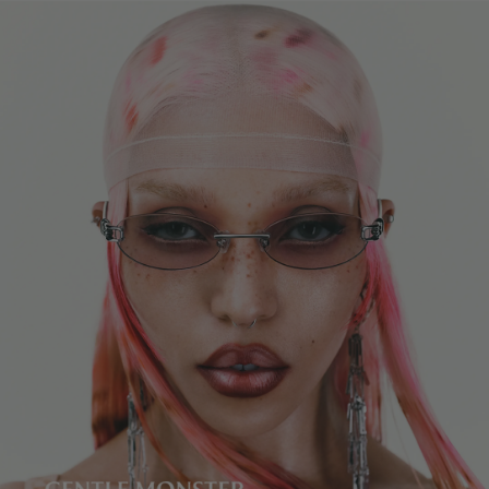
レンズの高さ
:
34.1 mm
製造者＆輸入者: IICOMBINED CO., LTD.
製造国
:
China