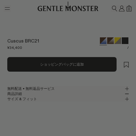
Skip to main content
マイ
シ
0
検索
Cuscus BRC21
¥34,400
/
ショッピングバッグに追加
無料配送 • 無料返品サービス
商品詳細
GENTLE MONSTER公式オンラインストアでは、無料配送・無料返品サー
サイズ & フィット
ビスをご提供しております。返品をご希望の場合は、返品ポリシーをご確
ブラウンアセテートのオーバルサングラス
MM
IN
認のうえ、商品到着後7日以内に返品申請をお願いいたします。
2026 コレクション
レンズ幅
:
55.4 mm
フィット
ブラウン アセテート フレーム
ブリッジ
:
19 mm
横狭
横広
ブルー
レンズ
フレームフロント
:
146 mm
オーバル シェイプ
縦狭
縦広
テンプルの長さ
:
145.8 mm
UV 99.9%カット機能付きレンズ