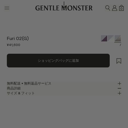
Skip to main content
マイ
シ
0
検索
Furi 02(G)
¥41,600
/
ショッピングバッグに追加
無料配送 • 無料返品サービス
商品詳細
GENTLE MONSTER公式オンラインストアでは、無料配送・無料返品サー
サイズ & フィット
ビスをご提供しております。返品をご希望の場合は、返品ポリシーをご確
光沢のあるシルバーメタルのオーバルメガネフレーム
MM
IN
認のうえ、商品到着後7日以内に返品申請をお願いいたします。
2025 Bold Collection
レンズ幅
:
56.6 mm
フィット
シルバー メタル フレーム
ブリッジ
:
19 mm
横狭
横広
グレー
レンズ
フレームフロント
:
148.3 mm
オーバル シェイプ
縦狭
縦広
テンプルの長さ
:
135.2 mm
UV 99.9%カット機能付きレンズ