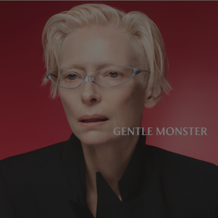
レンズの高さ
:
31.5 mm
製造者＆輸入者: IICOMBINED CO., LTD.
製造国
:
China
度入りレンズには対応しておりません。