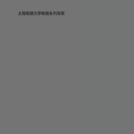
Skip to main content
太陽眼鏡
光學眼鏡
系列
探索
查看全部
查看全部
Veggie
Intelligent 智慧眼鏡
Veggie系列
Veggie系列
Circuit
查找門店
暢銷款式
暢銷款式
2026系列
作品故事
2026系列
2026系列
2025 秋季
服務
Circuit系列
BOLD系列
2025 BOLD
BOLD系列
抗藍光鏡片
Pocket
染色鏡片
染色鏡片
Maison Margiela
禮品精選
禮品精選
2025系列
TEKKEN 8
Mugler