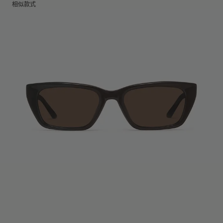
镜片高度
:
52.9 mm
相似款式