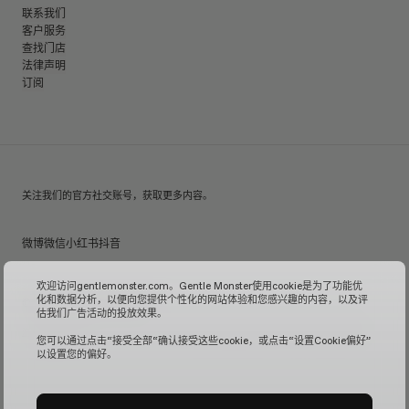
联系我们
客户服务
查找门店
法律声明
订阅
关注我们的官方社交账号，获取更多内容。
微博
微信
小红书
抖音
欢迎访问gentlemonster.com。Gentle Monster使用cookie是为了功能优
化和数据分析，以便向您提供个性化的网站体验和您感兴趣的内容，以及评
© 2026 GENTLE MONSTER
估我们广告活动的投放效果。
沪ICP备16001110号-1
| Gentle Monster中国官方网站由镜特梦贸易(上海)有限公司管理运营。
您可以通过点击“接受全部“确认接受这些cookie，或点击“设置Cookie偏好”
以设置您的偏好。