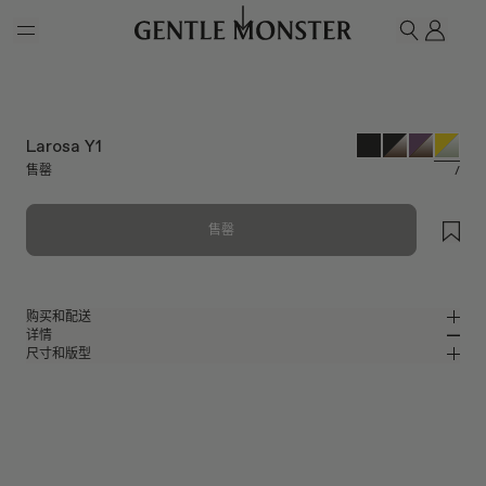
Skip to main content
我的
搜索
Larosa Y1
售罄
/
售罄
购买和配送
详情
请前往微信小程序购买，可享免费配送服务。
尺寸和版型
黄色板材猫眼太阳镜
MM
IN
黄色板材材质镜框
镜片宽度
:
57.3 mm
版型
绿色
镜片
鼻桥
:
18 mm
窄
宽
猫眼框型
前框
:
144.7 mm
低
高
镜腿长度
:
148.7 mm