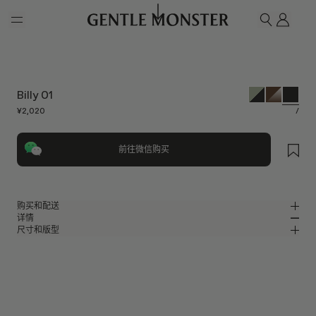
Skip to main content
我的
搜索
Billy 01
¥2,020
/
前往微信购买
购买和配送
详情
请前往微信小程序购买，可享免费配送服务。
尺寸和版型
黑色板材方形太阳镜
MM
IN
BOLD Collection
镜片宽度
:
52 mm
版型
黑色板材材质镜框
鼻桥
:
21 mm
窄
宽
黑色
镜片
前框
:
145 mm
方形框型
低
高
镜腿长度
:
148 mm
镜片提供有效UV防护