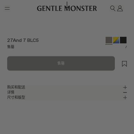
Skip to main content
我的
搜索
27And 7 BLC5
售罄
/
售罄
购买和配送
详情
请前往微信小程序购买，可享免费配送服务。
尺寸和版型
灰色板材猫眼太阳镜
MM
IN
BOLD Collection
镜片宽度
:
52.3 mm
版型
灰色板材材质镜框
鼻桥
:
20 mm
窄
宽
灰色 镜面
镜片
前框
:
148.6 mm
猫眼框型
低
高
镜腿长度
:
146.1 mm
镜片提供有效UV防护