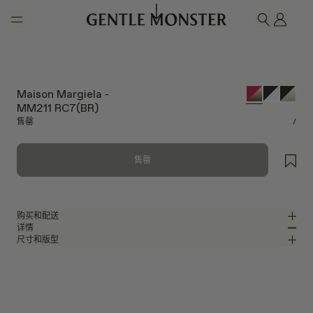
Skip to main content
我的
搜索
Maison Margiela -
MM211 RC7(BR)
售罄
/
售罄
购买和配送
详情
请前往微信小程序购买，可享免费配送服务。
尺寸和版型
圆形眼镜，透明红色板材镜框
MM
IN
Maison Margiela Collaboration
镜片宽度
:
56 mm
版型
红色板材材质镜框
鼻桥
:
16 mm
窄
宽
棕色
镜片
前框
:
142.9 mm
圆形框型
低
高