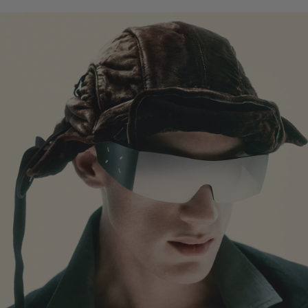
镜腿长度
:
144 mm
镜片提供有效UV防护
镜片高度
:
41.4 mm
此商品仅限店铺会员购买。