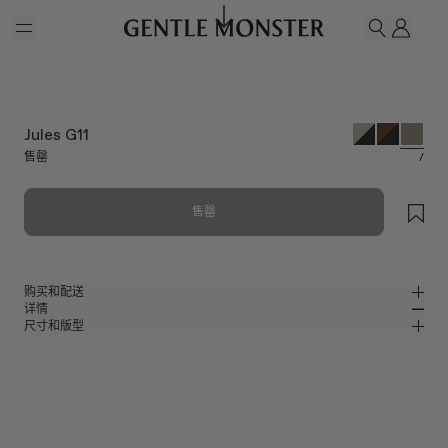
Skip to main content
我的
搜索
Jules G11
售罄
/
售罄
购买和配送
详情
请前往微信小程序购买，可享免费配送服务。
尺寸和版型
透明灰色板材方形太阳镜
MM
IN
BOLD Collection
镜片宽度
:
52.5 mm
版型
灰色板材材质镜框
鼻桥
:
22 mm
窄
宽
灰色
镜片
前框
:
145 mm
方形框型
低
高
镜腿长度
:
148.5 mm
镜片提供有效UV防护