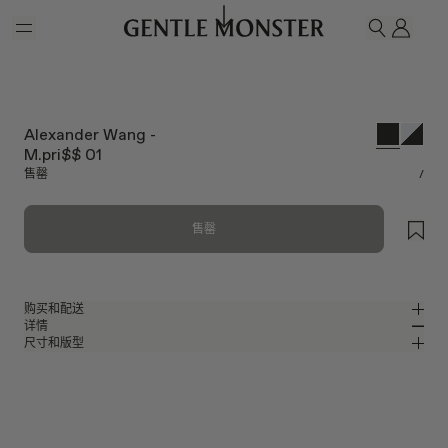
Skip to main content
我的
搜索
Alexander Wang -
M.pri$$ 01
售罄
/
售罄
购买和配送
详情
请前往微信小程序购买，可享免费配送服务。
尺寸和版型
黑色混合材质猫眼太阳镜
MM
IN
Alexander Wang Collaboration
镜片宽度
:
50.1 mm
版型
黑色混合材质镜框
鼻桥
:
21 mm
窄
宽
黑色
镜片
前框
:
142.7 mm
猫眼框型
低
高