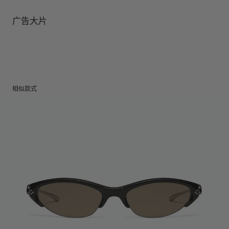
镜腿长度
:
152.9 mm
镜片提供有效UV防护
镜片高度
:
32.5 mm
广告大片
相似款式