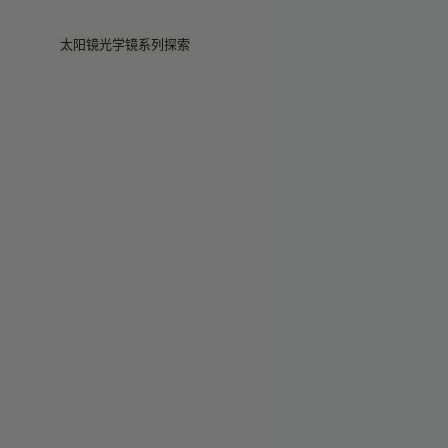
Skip to main content
太阳镜
光学镜
系列
探索
查看全部
查看全部
Veggie
门店
Veggie系列
Veggie系列
Circuit
故事
畅销款
畅销款
2026系列
服务
2026系列
2026系列
2025 秋季
Circuit系列
BOLD系列
2025 BOLD
BOLD系列
防蓝光
Pocket
彩色眼镜
彩色眼镜
Maison Margiela
礼赠精选
礼赠精选
2025系列
TEKKEN 8
Mugler